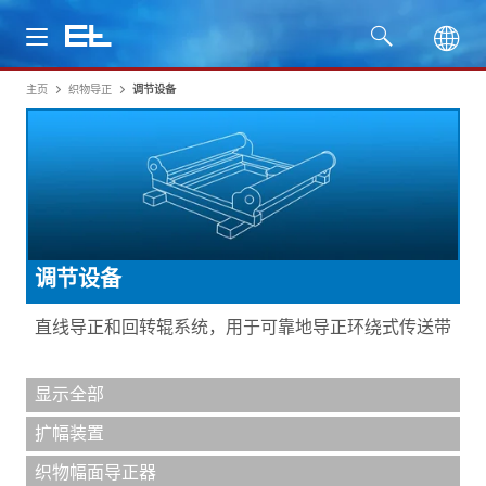
主页
织物导正
调节设备
产品
行业
服务
调节设备
公司
直线导正和回转辊系统，用于可靠地导正环绕式传送带
显示全部
扩幅装置
织物幅面导正器