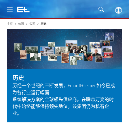
主页
公司
公司
历史
产品
行业
服务
公司
历史
历经一个世纪的不断发展，Erhardt+Leimer 如今已成
为各行业运行幅面
系统解决方案的全球领先供应商。在瞬息万变的时
代中始终能够保持领先地位。该集团仍为私有企
业。