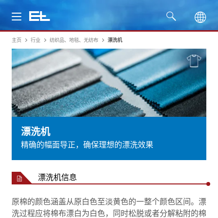
主页
行业
纺织品、地毯、无纺布
漂洗机
产品
行业
服务
公司
漂洗机
精确的幅面导正，确保理想的漂洗效果
漂洗机信息
原棉的颜色涵盖从原白色至淡黄色的一整个颜色区间。漂
洗过程应将棉布漂白为白色，同时松脱或者分解粘附的棉