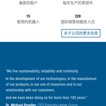
满意的客户
每年生产的零部件
15
220
使用的机器人
国际销售和服务人员
关于公司的更多信息
"We live sustainability, reliability and continuity.
In the development of our technologies, in the manufacture
of our products, in our use of resources and in our
relationship with our customers.
And we have been doing so for more than 100 years."
Dr. Michael Proeller,
CEO Erhardt+Leimer Group