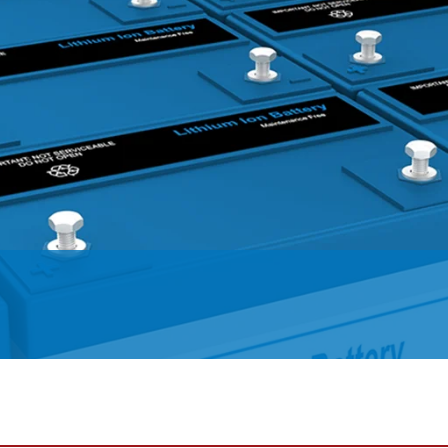
置
程自动化系统
订单
欧洲驻地和子公司
标签印刷机
幅面导正系统
涂层机
瓦楞纸板非
•
报价
美国驻地和子公司
复卷检查设备
轮胎幅面导正系统
压延机/压
洁系统
显示全部
•
立即注册
亚洲驻地和子公司
数字印刷机
瓦楞纸板幅面导正系统
滚动切割装
纺织幅面清
显示全部
•
•
卷筒纸胶印机
纺织品幅面导正系统
冲裁机
ELCLEAN
显示全部
显示全部
柔版印刷机 CI
轮胎幅面宽度调控系统
组装设备
•
•
显示全部
显示全部
MY E+L 常见问题解答
公司
公司理念
瓦楞纸板
测量技术
纸
切割技术
质量
延生产线
历史
瓦楞纸板生产线
织物密度量测控制装置
造纸机
纺织行业切
•
延生产线
面监控系统
社会责任
幅面张力测量和控制系统
纸巾机
显示全部
•
割机
LMETA
轮胎测量系统
涂层生产线
显示全部
割机
测
瓦楞纸板幅面张力控制系
纸浆干燥机
检测，薄膜/纸
统
•
ELTIM 在线单位面积重量
显示全部
•
和厚度测量系统
显示全部
•
显示全部