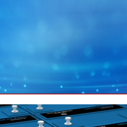
MY E+L
企业集团
图片
幅面运行技术
蓄电池
幅面除尘技