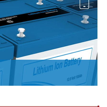
历程
接触式幅面清
婴儿纸尿裤机
用于瓦楞纸板行业的机器
机
女性卫生巾机
用于轮胎行业的机器
退货和维修
置
洁系统
成人纸尿裤机
纺织工业用机械
•
湿巾机
显示全部
•
纸巾加工机
显示全部
•
•
服务工具
显示全部
显示全部
E+L 亮点
其它行业
售后服务文件
割系统
标签机
•
管材生产设备
显示全部
•
显示全部
•
显示全部