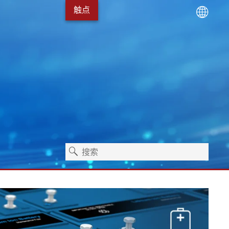
触点
术
服务包
Erhardt+Leimer 的发展
卫生保健
独立式机器