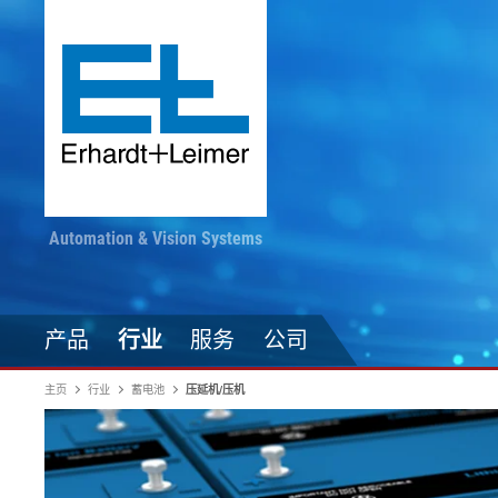
Automation & Vision Systems
产品
行业
服务
公司
主页
行业
蓄电池
压延机/压机
驱动技术
纺织品、地毯、无纺布
随时掌握最新动态
印染加工
自动化技术