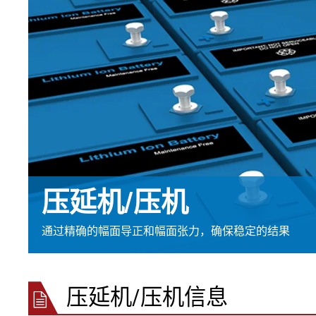
EL.MOTION - BLDC 驱动单
上浆机
展览会
滚动切割装
瓦楞纸板过
元
卷筒切开设备
News
涂层机
•
烧毛机
时事通讯
显示全部
丝光加工机
新闻套件
•
KKV 印染机
显示全部
•
显示全部
时事通讯
输送带运行技术
塑料
轮胎和橡胶
检测技术
订阅 Erhardt+Leimer 时事通讯
输送带导正系统
吹膜挤出机
纤维帘线压
壓力檢壓
并且定期获得有趣的更新，
压延机/压机
纸张毛毡和网布运行
平模挤压挤出机
钢丝帘线压
ELSCAN 幅
具体涉及我们的产品、创新
纸张毛毡和网布张力
制袋机
纤维帘线切
金属探测系统 E
•
以及更多。
薄膜延展机
钢丝帘线切
轮胎表面检
通过精确的幅面导正和幅面张力，确保稳定的结果
显示全部
•
挤出生产线
ELSIS 表面
显示全部
张
在此注册
压延机/压机信息