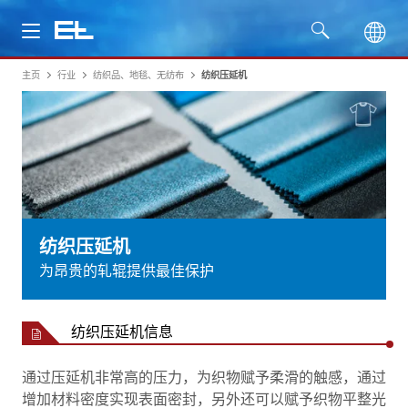
主页
行业
纺织品、地毯、无纺布
纺织压延机
产品
行业
服务
公司
纺织压延机
为昂贵的轧辊提供最佳保护
纺织压延机信息
通过压延机非常高的压力，为织物赋予柔滑的触感，通过
增加材料密度实现表面密封，另外还可以赋予织物平整光