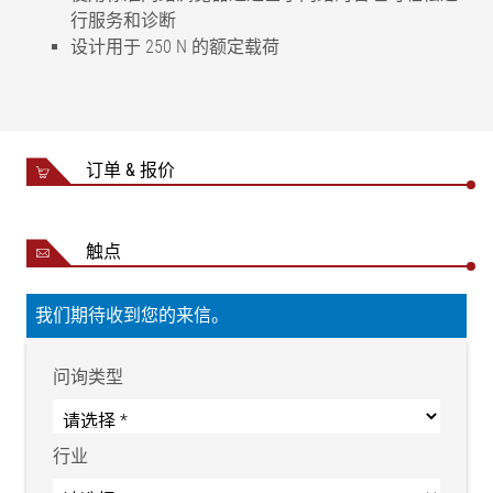
行服务和诊断
设计用于 250 N 的额定载荷
工作电压额定值
24 V DC
最大电流消耗
2,7 A
增量编码器分辨率
0,06 mm
订单 & 报价
防护等级
IP 54
导正精度(与材料有关)
±0,2 mm
额定调节速度 (可设置)
1-100 mm/sec.
触点
环境温度
10 °C 至 50 °C
额定调节行程（以 100 mm 为步
200 mm 至 3000
我们期待收到您的来信。
进）
mm
调节行程为 200 mm 的基本元件
7,5 kg
重量
问询类型
调节行程每增加 100 mm 重量增
0,45 kg
加
行业