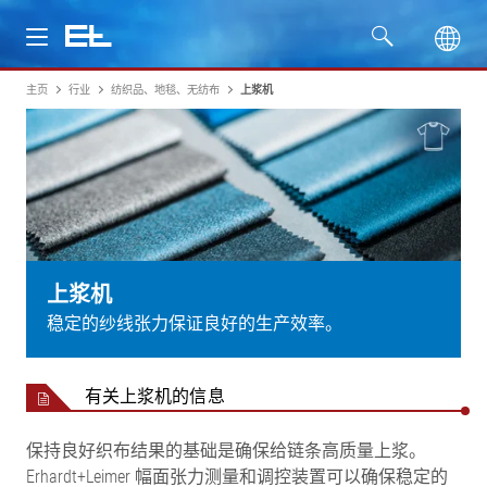
主页
行业
纺织品、地毯、无纺布
上浆机
产品
行业
服务
公司
上浆机
稳定的纱线张力保证良好的生产效率。
有关上浆机的信息
保持良好织布结果的基础是确保给链条高质量上浆。
Erhardt+Leimer 幅面张力测量和调控装置可以确保稳定的