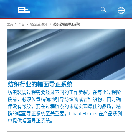
主页
产品
幅面运行技术
纺织品幅面导正系统
产品
行业
服务
公司
纺织行业的幅面导正系统
纺织装调过程需要经过不同的工作步骤。在每个过程阶
段前，必须位置精确地引导纺织物或者针织物，同时确
保没有皱纹。要在过程链条的末端实现最佳的品质，精
确的幅面导正系统至关重要。Erhardt+Leimer 在产品系列
中提供幅面导正系统。