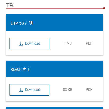
下载
ElektroG 声明
Download
1 MB
PDF
REACH 声明
Download
83 KB
PDF