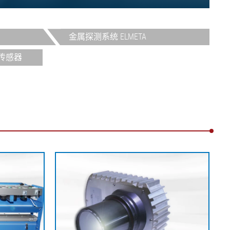
金属探测系统 ELMETA
能传感器