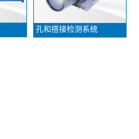
孔和搭接检测系统