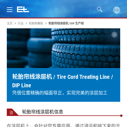
主页
行业
轮胎和橡胶
轮胎帘线涂层机 / DIP 生产线
产品
行业
服务
公司
轮胎帘线涂层机 / Tire Cord Treating Line /
DIP Line
凭借位置精确的幅面导正，实现完美的涂层加工
轮胎帘线涂层机信息
在涂层机上，会针对您专属应用，通过浸没和接下来的干