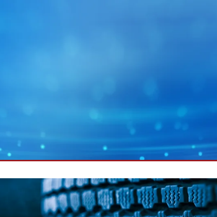
MY E+L
企业集团
图片
幅面运行技术
蓄电池
幅面除尘技