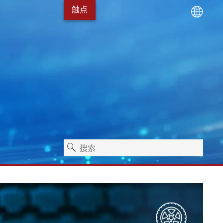
触点
术
服务包
Erhardt+Leimer 的发展
卫生保健
独立式机器