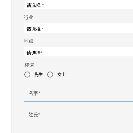
行业
地点
称谓
先生
女士
名字
姓氏