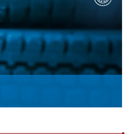
历程
接触式幅面清
婴儿纸尿裤机
用于瓦楞纸板行业的机器
机
女性卫生巾机
用于轮胎行业的机器
退货和维修
置
洁系统
成人纸尿裤机
纺织工业用机械
•
湿巾机
显示全部
•
纸巾加工机
显示全部
•
•
服务工具
显示全部
显示全部
E+L 亮点
其它行业
售后服务文件
割系统
标签机
•
管材生产设备
显示全部
•
显示全部
•
显示全部