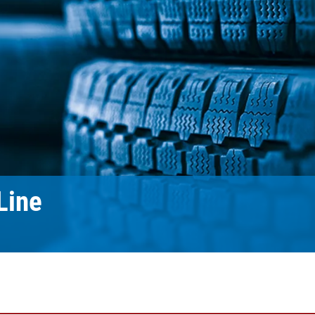
置
程自动化系统
订单
欧洲驻地和子公司
标签印刷机
幅面导正系统
涂层机
瓦楞纸板非
•
报价
美国驻地和子公司
复卷检查设备
轮胎幅面导正系统
压延机/压
洁系统
显示全部
•
立即注册
亚洲驻地和子公司
数字印刷机
瓦楞纸板幅面导正系统
滚动切割装
纺织幅面清
显示全部
•
•
卷筒纸胶印机
纺织品幅面导正系统
冲裁机
ELCLEAN
显示全部
显示全部
柔版印刷机 CI
轮胎幅面宽度调控系统
组装设备
•
•
显示全部
显示全部
MY E+L 常见问题解答
公司
公司理念
瓦楞纸板
测量技术
纸
切割技术
质量
延生产线
历史
瓦楞纸板生产线
织物密度量测控制装置
造纸机
纺织行业切
•
ine
延生产线
面监控系统
社会责任
幅面张力测量和控制系统
纸巾机
显示全部
•
割机
LMETA
轮胎测量系统
涂层生产线
显示全部
割机
测
瓦楞纸板幅面张力控制系
纸浆干燥机
检测，薄膜/纸
统
•
ELTIM 在线单位面积重量
显示全部
•
和厚度测量系统
显示全部
•
显示全部