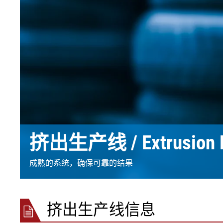
EL.MOTION - BLDC 驱动单
上浆机
展览会
滚动切割装
瓦楞纸板过
元
卷筒切开设备
News
涂层机
•
烧毛机
时事通讯
显示全部
丝光加工机
新闻套件
•
KKV 印染机
显示全部
•
显示全部
时事通讯
输送带运行技术
塑料
轮胎和橡胶
检测技术
订阅 Erhardt+Leimer 时事通讯
输送带导正系统
吹膜挤出机
纤维帘线压
壓力檢壓
并且定期获得有趣的更新，
挤出生产线 / Extrusion L
纸张毛毡和网布运行
平模挤压挤出机
钢丝帘线压
ELSCAN 幅
具体涉及我们的产品、创新
纸张毛毡和网布张力
制袋机
纤维帘线切
金属探测系统 E
•
以及更多。
薄膜延展机
钢丝帘线切
轮胎表面检
成熟的系统，确保可靠的结果
显示全部
•
挤出生产线
ELSIS 表面
显示全部
张
在此注册
挤出生产线信息