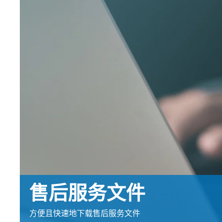
EL.MOTION - BLDC 驱动单
上浆机
展览会
滚动切割装
瓦楞纸板过
元
卷筒切开设备
News
涂层机
•
烧毛机
时事通讯
显示全部
丝光加工机
新闻套件
•
KKV 印染机
显示全部
•
显示全部
时事通讯
输送带运行技术
塑料
轮胎和橡胶
检测技术
订阅 Erhardt+Leimer 时事通讯
输送带导正系统
吹膜挤出机
纤维帘线压
壓力檢壓
并且定期获得有趣的更新，
纸张毛毡和网布运行
平模挤压挤出机
钢丝帘线压
ELSCAN 幅
具体涉及我们的产品、创新
纸张毛毡和网布张力
制袋机
纤维帘线切
金属探测系统 E
•
以及更多。
薄膜延展机
钢丝帘线切
轮胎表面检
显示全部
•
挤出生产线
ELSIS 表面
显示全部
张
售后服务文件
在此注册
方便且快速地下载售后服务文件