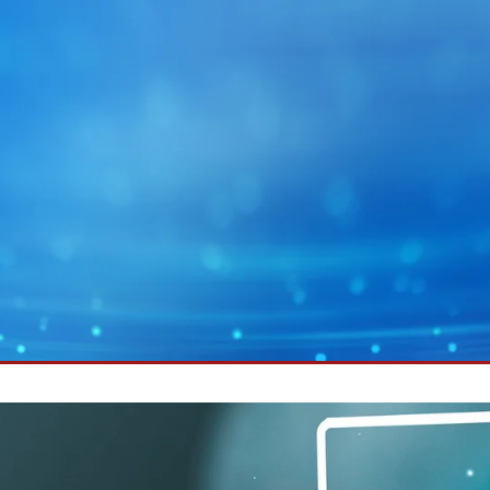
MY E+L
企业集团
图片
幅面运行技术
蓄电池
幅面除尘技