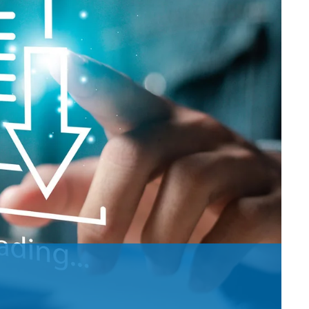
历程
接触式幅面清
婴儿纸尿裤机
用于瓦楞纸板行业的机器
机
女性卫生巾机
用于轮胎行业的机器
退货和维修
置
洁系统
成人纸尿裤机
纺织工业用机械
•
湿巾机
显示全部
•
纸巾加工机
显示全部
•
•
服务工具
显示全部
显示全部
E+L 亮点
其它行业
售后服务文件
割系统
标签机
•
管材生产设备
显示全部
•
显示全部
•
显示全部