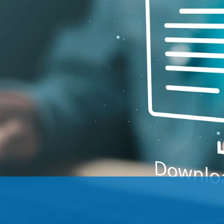
置
程自动化系统
订单
欧洲驻地和子公司
标签印刷机
幅面导正系统
涂层机
瓦楞纸板非
•
报价
美国驻地和子公司
复卷检查设备
轮胎幅面导正系统
压延机/压
洁系统
显示全部
•
立即注册
亚洲驻地和子公司
数字印刷机
瓦楞纸板幅面导正系统
滚动切割装
纺织幅面清
显示全部
•
•
卷筒纸胶印机
纺织品幅面导正系统
冲裁机
ELCLEAN
显示全部
显示全部
柔版印刷机 CI
轮胎幅面宽度调控系统
组装设备
•
•
显示全部
显示全部
MY E+L 常见问题解答
公司
公司理念
瓦楞纸板
测量技术
纸
切割技术
质量
延生产线
历史
瓦楞纸板生产线
织物密度量测控制装置
造纸机
纺织行业切
•
延生产线
面监控系统
社会责任
幅面张力测量和控制系统
纸巾机
显示全部
•
割机
LMETA
轮胎测量系统
涂层生产线
显示全部
割机
测
瓦楞纸板幅面张力控制系
纸浆干燥机
检测，薄膜/纸
统
•
ELTIM 在线单位面积重量
显示全部
•
和厚度测量系统
显示全部
•
显示全部