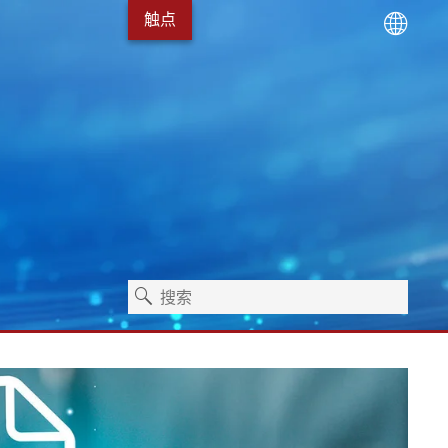
触点
术
服务包
Erhardt+Leimer 的发展
卫生保健
独立式机器