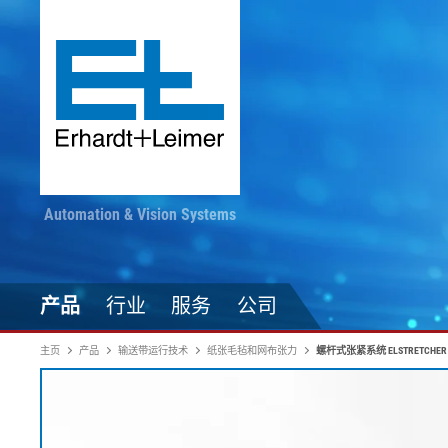
Automation & Vision Systems
产品
行业
服务
公司
主页
产品
输送带运行技术
纸张毛毡和网布张力
螺杆式张紧系统 ELSTRETCHER
驱动技术
纺织品、地毯、无纺布
随时掌握最新动态
印染加工
自动化技术