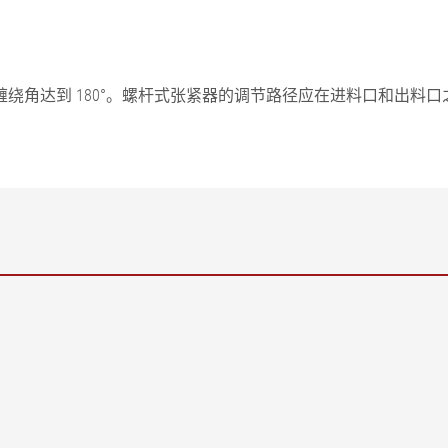
绕角达到 180°。螺杆式张紧器的调节路径应在进料口和出料
图例说明
FB = 毛毯宽度 | LE = 轴承中心距离
辊重力 | FR = 织物张力合力 | 1 
= 测力传感器 | 5 = 出料辊 | A-A
和出料角度