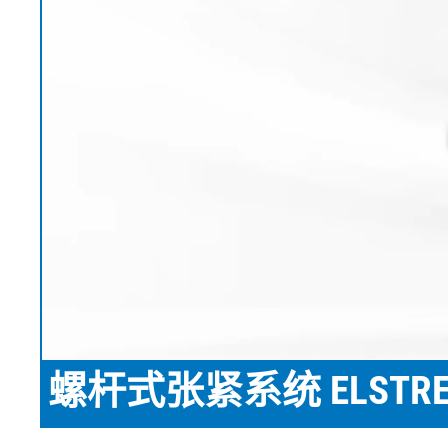
EL.MOTION - BLDC 驱动单
上浆机
展览会
滚动切割装
瓦楞纸板过
元
卷筒切开设备
News
涂层机
•
烧毛机
时事通讯
显示全部
丝光加工机
新闻套件
•
KKV 印染机
显示全部
•
显示全部
时事通讯
输送带运行技术
塑料
轮胎和橡胶
检测技术
订阅 Erhardt+Leimer 时事通讯
输送带导正系统
吹膜挤出机
纤维帘线压
壓力檢壓
并且定期获得有趣的更新，
纸张毛毡和网布运行
平模挤压挤出机
钢丝帘线压
ELSCAN 幅
具体涉及我们的产品、创新
纸张毛毡和网布张力
制袋机
纤维帘线切
金属探测系统 E
•
以及更多。
薄膜延展机
钢丝帘线切
轮胎表面检
显示全部
•
挤出生产线
ELSIS 表面
显示全部
张
螺杆式张紧系统 ELSTRE
在此注册