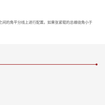
口之间的角平分线上进行配置。如果张紧辊的总缠绕角小于
 | FB = 织物张力 | FS = 调节力 | FG = 张紧
= 螺杆式张紧器 | 2 = 进料辊 | 3 = 张紧辊 | 4
 = 织物张力分布 | s = 张紧行程 | α, β = 进料