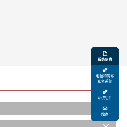

系统信息

毛毡和网布
张紧系统

系统组件

触点