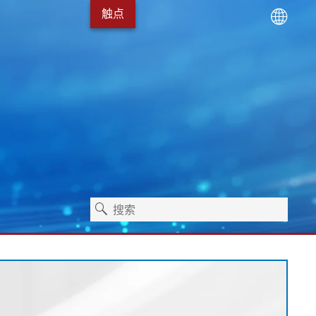
触点
术
服务包
Erhardt+Leimer 的发展
卫生保健
独立式机器