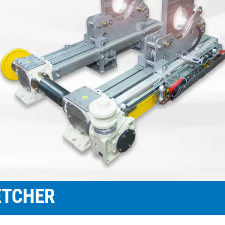
置
程自动化系统
订单
欧洲驻地和子公司
标签印刷机
幅面导正系统
涂层机
瓦楞纸板非
•
报价
美国驻地和子公司
复卷检查设备
轮胎幅面导正系统
压延机/压
洁系统
显示全部
•
立即注册
亚洲驻地和子公司
数字印刷机
瓦楞纸板幅面导正系统
滚动切割装
纺织幅面清
显示全部
•
•
卷筒纸胶印机
纺织品幅面导正系统
冲裁机
ELCLEAN
显示全部
显示全部
柔版印刷机 CI
轮胎幅面宽度调控系统
组装设备
•
•
显示全部
显示全部
MY E+L 常见问题解答
公司
公司理念
瓦楞纸板
测量技术
纸
切割技术
质量
延生产线
历史
瓦楞纸板生产线
织物密度量测控制装置
造纸机
纺织行业切
•
延生产线
面监控系统
社会责任
幅面张力测量和控制系统
纸巾机
显示全部
•
割机
LMETA
轮胎测量系统
涂层生产线
显示全部
割机
测
瓦楞纸板幅面张力控制系
纸浆干燥机
检测，薄膜/纸
统
•
ELTIM 在线单位面积重量
TCHER
显示全部
•
和厚度测量系统
显示全部
•
显示全部