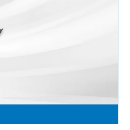
历程
接触式幅面清
婴儿纸尿裤机
用于瓦楞纸板行业的机器
机
女性卫生巾机
用于轮胎行业的机器
退货和维修
置
洁系统
成人纸尿裤机
纺织工业用机械
•
湿巾机
显示全部
•
纸巾加工机
显示全部
•
•
服务工具
显示全部
显示全部
E+L 亮点
其它行业
售后服务文件
割系统
标签机
•
管材生产设备
显示全部
•
显示全部
•
显示全部