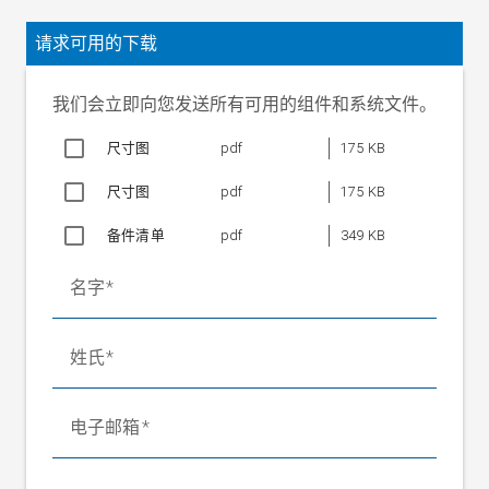
精度等级
1
磁滞
±.15 %
请求可用的下载
非线性
±.15 %
重复精度
±.1 %
我们会立即向您发送所有可用的组件和系统文件。
温度系数
±0.05 % / 10 K
尺寸图
pdf
175 KB
测量原理
应变片全桥
应变片桥的标称电
尺寸图
4x350 Ohm
pdf
175 KB
阻
目标特性值
2 mV / V
备件清单
pdf
349 KB
0 至 20 mV（针对 FN 和 UB 10
输出电压
名字
V）
1.1xFN（0 至 22 mV 和 UB 10
机械止挡
V）
姓氏
额定测量位移
0.2 至 2 mm 视类型而定
轴向剪力
不允许
电子邮箱
工作电压
10 V DC
额定值
环境温度
+20 至 +160° C