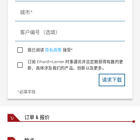
置）
城市
显示器和操作面板
彩色触摸显示器 (LCD)
（不适用于 PA 6202）
接口
RJ45 百兆以太网，用于
客户编号（选填）
- 集成式 Web 服务器
- Ethernet/IP 现场总线
我已阅读
隐私政策
接受*
PA 6200: IP 54（在安装状态
防护等级
订阅 Erhardt+Leimer 时事通讯并且定期获得有趣的更
下）
新，具体涉及我们的产品、创新以及更多。
PA 6201: IP 54
PA 6202: IP 20
请求下载
*必填字段
订单 & 报价