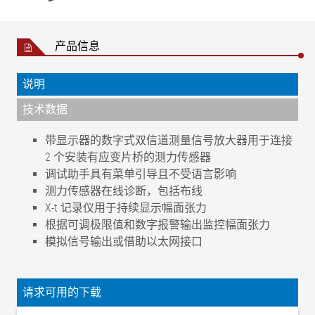
产品信息
说明
技术数据
带显示器的数字式双信道测量信号放大器用于连接
2 个安装有应变片桥的测力传感器
调试助手具有菜单引导且不受语言影响
测力传感器在线诊断，包括布线
X-t 记录仪用于持续显示幅面张力
根据可调极限值和数字报警输出监控幅面张力
模拟信号输出或借助以太网接口
精度等级
.1
工作电压
请求可用的下载
额定值
24 V DC