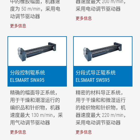
中的橡胶幅面，机器速
器速度最大 200 m/min，
度为 50 m/min，采用电
采用电动调节驱动器
A-A = 导正段中的幅面张力分布 | B-B = 出料口上的幅面张
动调节驱动器
更多信息
力分布 | K = 幅面运行修正 | a = 缠绕角 90° | F1 = 进料口上
更多信息
的幅面基本张力 | F2 = 出料口上的幅面基本张力 | AB = 工
作宽度 | 1 = 回转轴 | 2 = 进料辊/杆 | 3 = 分段式导正辊 | 4
= 传感器 | 5 = 固定辊 | L1 = 进料长度 | L2 = 出料长度
分段控制辊系统
分段式导正辊系统
ELSMART SWA95
ELSMART SWS95
精确的幅面导正系统，
精密的材料导正系统，
用于干燥和潮湿运行的
用于干燥和和微湿运行
编织品和针织物，机器
的梭织物和针织物，机
速度最大 130 m/min，采
器速度最大 220 m/min，
用气动调节驱动器
采用电动调节驱动器
更多信息
更多信息