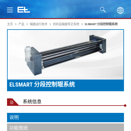
主页
产品
幅面运行技术
纺织品幅面导正系统
ELSMART 分段控制辊系统
产品
行业
服务
公司
ELSMART 分段控制辊系统
系统信息
说明
功能图纸