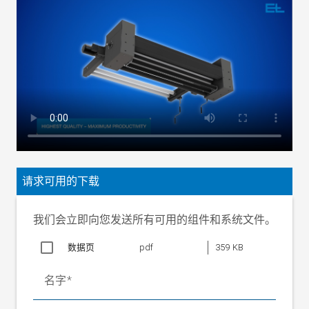
额定值
24 V DC
额定范围
20 至 30 V DC（波动包括在内）
电流消耗
最大 1.0 A
纠偏精度 （视幅
面边缘性质而
±10 mm（宽频带传感器 FE 451）
定）
最大 ± 300 mm（根据幅面宽度、
纠偏范围
入布距离及布料材质决定）
扩幅
0 至 12 mm（出厂设置 9 mm）
幅面速度
最高 130 m/min
请求可用的下载
幅面张力
最大 1000 N
1600 - 3600 mm（按 100 mm 递
工作宽度 AB
增）
我们会立即向您发送所有可用的组件和系统文件。
工作压力
4 至 5 bar
数据页
pdf
359 KB
环境温度
0 至 60 °C
防护等级
IP 54
名字