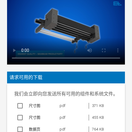
FE 45 宽频带传感器
±5 mm
FR 52 探边电眼
±1 mm
纠偏范围
最大 ±300 mm
幅面速度
最高 220 m/min
幅面张力
最大 1000 N
工作宽度 AB
1600 至 3600 mm
环境温度
+0 °C 至 +60 °C
工作电压额定值
24 V DC
工作电压额定范围
20-30 V DC
防护等级
IP 54
请求可用的下载
我们会立即向您发送所有可用的组件和系统文件。
尺寸图
pdf
371 KB
尺寸图
pdf
455 KB
数据页
pdf
764 KB