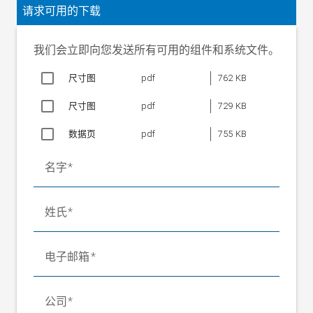
辨率）
请求可用的下载
±300 mm（取决于幅面宽度、幅面进给
修正范围
距离和幅面类别）
我们会立即向您发送所有可用的组件和系统文件。
扩幅
0 至 12 mm（出厂设置 9 mm）
幅面速度
最大 100 m/min
尺寸图
pdf
762 KB
幅面张力
最大 1000 N
尺寸图
pdf
729 KB
工作宽度
1600 至 3600 mm（辊子直径 215 mm）
工作电压
24 V DC
数据页
pdf
755 KB
环境温度
+0 至 +100 °C
名字
环境条件
微湿、潮湿和饱和蒸汽
机器内部防
IP 65
护等级
姓氏
机器外部防
IP 54
护等级
电子邮箱
公司