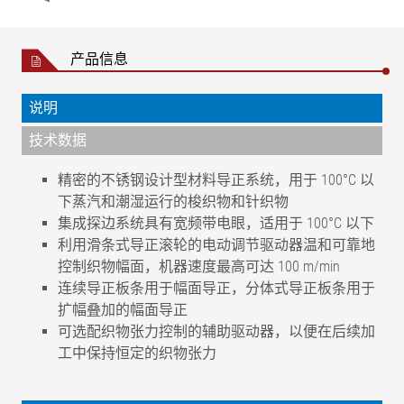
产品信息
说明
技术数据
精密的不锈钢设计型材料导正系统，用于 100°C 以
下蒸汽和潮湿运行的梭织物和针织物
集成探边系统具有宽频带电眼，适用于 100°C 以下
利用滑条式导正滚轮的电动调节驱动器温和可靠地
控制织物幅面，机器速度最高可达 100 m/min
连续导正板条用于幅面导正，分体式导正板条用于
扩幅叠加的幅面导正
可选配织物张力控制的辅助驱动器，以便在后续加
工中保持恒定的织物张力
±5 mm（宽频带传感器 FE 45，标准分
导正精度