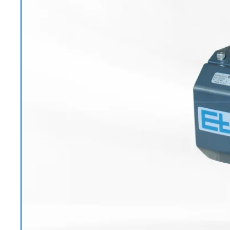
EL.MOTION - BLDC 驱动单
上浆机
展览会
滚动切割装
瓦楞纸板过
元
卷筒切开设备
News
涂层机
•
烧毛机
时事通讯
显示全部
丝光加工机
新闻套件
•
KKV 印染机
显示全部
•
显示全部
时事通讯
输送带运行技术
塑料
轮胎和橡胶
检测技术
订阅 Erhardt+Leimer 时事通讯
输送带导正系统
吹膜挤出机
纤维帘线压
壓力檢壓
并且定期获得有趣的更新，
纸张毛毡和网布运行
平模挤压挤出机
钢丝帘线压
ELSCAN 幅
具体涉及我们的产品、创新
纸张毛毡和网布张力
制袋机
纤维帘线切
金属探测系统 E
•
以及更多。
薄膜延展机
钢丝帘线切
轮胎表面检
显示全部
•
挤出生产线
ELSIS 表面
显示全部
张
在此注册