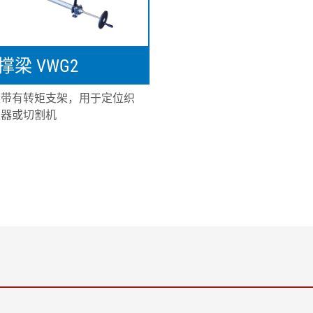
梁 VWG2
梁带有转矩支架，用于定位织
正器或切割机