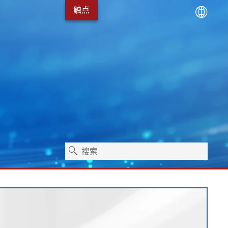
触点
术
服务包
Erhardt+Leimer 的发展
卫生保健
独立式机器