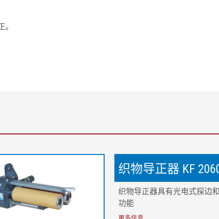
正。
图例说明
A-A = 进料口上的幅面张力分布 |
纠偏 | a = 纠偏角度 | F1 
基本张力 | AB = 工作宽度 | 2 
| 5 = 固定辊 | L1 = 进料长度 | 
织物导正器 KF 206
织物导正器具有光电式探边
功能
更多信息