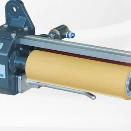
置
程自动化系统
订单
欧洲驻地和子公司
标签印刷机
幅面导正系统
涂层机
瓦楞纸板非
•
报价
美国驻地和子公司
复卷检查设备
轮胎幅面导正系统
压延机/压
洁系统
显示全部
•
立即注册
亚洲驻地和子公司
数字印刷机
瓦楞纸板幅面导正系统
滚动切割装
纺织幅面清
显示全部
•
•
卷筒纸胶印机
纺织品幅面导正系统
冲裁机
ELCLEAN
显示全部
显示全部
柔版印刷机 CI
轮胎幅面宽度调控系统
组装设备
•
•
显示全部
显示全部
MY E+L 常见问题解答
公司
公司理念
瓦楞纸板
测量技术
纸
切割技术
质量
延生产线
历史
瓦楞纸板生产线
织物密度量测控制装置
造纸机
纺织行业切
•
延生产线
面监控系统
社会责任
幅面张力测量和控制系统
纸巾机
显示全部
•
割机
LMETA
轮胎测量系统
涂层生产线
显示全部
割机
测
瓦楞纸板幅面张力控制系
纸浆干燥机
检测，薄膜/纸
统
•
ELTIM 在线单位面积重量
显示全部
•
和厚度测量系统
显示全部
•
显示全部