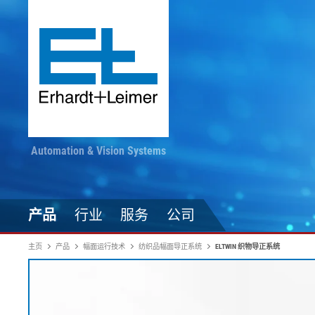
Automation & Vision Systems
产品
行业
服务
公司
主页
产品
幅面运行技术
纺织品幅面导正系统
ELTWIN 织物导正系统
驱动技术
纺织品、地毯、无纺布
随时掌握最新动态
印染加工
自动化技术