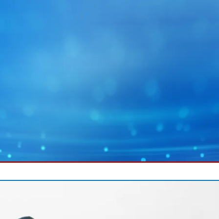
MY E+L
企业集团
图片
幅面运行技术
蓄电池
幅面除尘技