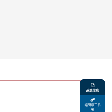

系统信息

幅面导正系
统