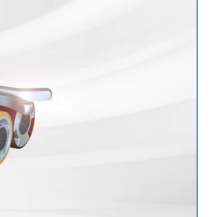
历程
接触式幅面清
婴儿纸尿裤机
用于瓦楞纸板行业的机器
机
女性卫生巾机
用于轮胎行业的机器
退货和维修
置
洁系统
成人纸尿裤机
纺织工业用机械
•
湿巾机
显示全部
•
纸巾加工机
显示全部
•
•
服务工具
显示全部
显示全部
E+L 亮点
其它行业
售后服务文件
割系统
标签机
•
管材生产设备
显示全部
•
显示全部
•
显示全部