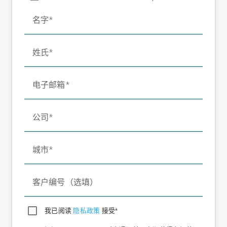
最大允许值
14 V
名字
1.8 至 2.4 F
视类型而定
机械止挡
N
1.8 至 2.4 F
工作负荷
N
20xF
极限负荷
姓氏
N
0.1 至 0.2 mm 视类型而
目标测量行程
定
电子邮箱
额定温度范围
-10 °C 至 +60 °C
工作温度范围
-10 °C 至 +90 °C
温度系数
公司
针对特性值
±0.3% / 10 K
针对零信号
±0.3% / 10 K
城市
防护等级
IP 65
1xF
最大允许轴向剪力
N
客户编号（选填）
我已阅读
隐私政策
接受*