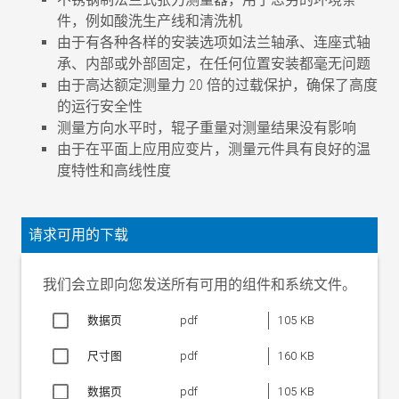
件，例如酸洗生产线和清洗机
由于有各种各样的安装选项如法兰轴承、连座式轴
承、内部或外部固定，在任何位置安装都毫无问题
由于高达额定测量力 20 倍的过载保护，确保了高度
的运行安全性
测量方向水平时，辊子重量对测量结果没有影响
由于在平面上应用应变片，测量元件具有良好的温
度特性和高线性度
精度等级
.5
额定特性值（灵敏度）
1 m V/V
请求可用的下载
结合误差（磁滞/非线
< .5%
性）
我们会立即向您发送所有可用的组件和系统文件。
特性值公差
0.2%
测量原理
数据页
pdf
应变片全桥
105 KB
应变片桥的标称电阻
700 Ohm
尺寸图
pdf
160 KB
电桥电源电压
额定值
10 V
数据页
pdf
105 KB