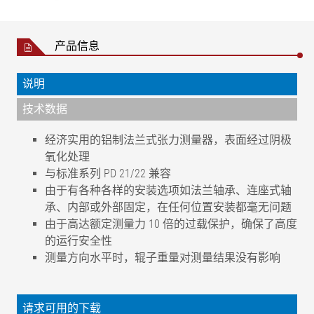
产品信息
说明
技术数据
经济实用的铝制法兰式张力测量器，表面经过阴极
氧化处理
与标准系列 PD 21/22 兼容
由于有各种各样的安装选项如法兰轴承、连座式轴
承、内部或外部固定，在任何位置安装都毫无问题
由于高达额定测量力 10 倍的过载保护，确保了高度
的运行安全性
测量方向水平时，辊子重量对测量结果没有影响
精度等级
1
额定特性值（灵敏度）
1 m V/V
请求可用的下载