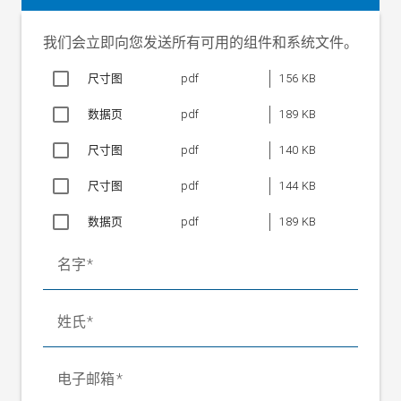
结合误差
< 1%
特性值公差
0.2%
我们会立即向您发送所有可用的组件和系统文件。
测量原理
应变片全桥
尺寸图
pdf
156 KB
应变片桥的标称电阻
700 Ohm
电桥电源电压
数据页
pdf
189 KB
额定值
10 V
最大允许值
尺寸图
pdf
14 V
140 KB
1.8 至 2.4 F
视类型而定
机械止挡
N
尺寸图
pdf
144 KB
1.8 至 2.4 F
工作负荷
N
数据页
pdf
189 KB
10xF
极限负荷
N
目标测量行程
0.1 至 0.25 mm 视类型而定
名字
额定温度范围
-10 °C 至 +60 °C
工作温度范围
-10 °C 至 +90 °C
温度系数
±0.5% / 10 K（特性值）
姓氏
±0.5% / 10 K（零信号）
防护等级
IP 54
电子邮箱
1xF
最大允许轴向剪力
N