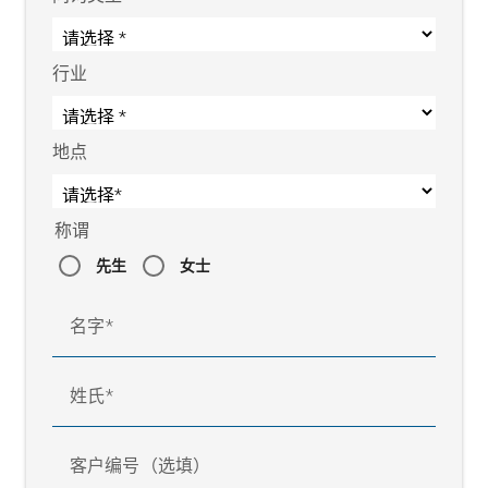
行业
地点
称谓
先生
女士
带张紧机构和织物导正器的进布架
名字
姓氏
客户编号（选填）