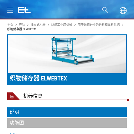
主页
产品
独立式机器
纺织工业用机械
用于纺织行业的进料和出料系统
产品
织物储存器 ELWEBTEX
行业
服务
公司
织物储存器 ELWEBTEX
机器信息
说明
功能图