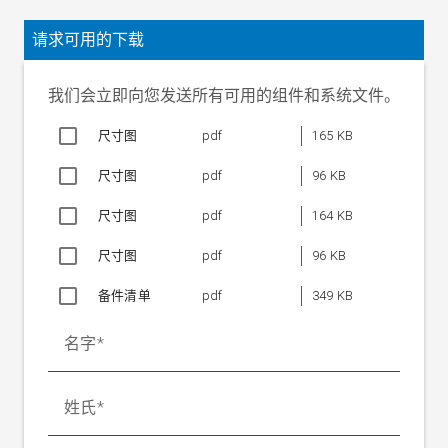
精度等级
1
磁滞
±.15 %
请求可用的下载
非线性
±.15 %
重复精度
±.1 %
我们会立即向您发送所有可用的组件和系统文件。
温度系数
±0.05 % / 10 K
尺寸图
pdf
165 KB
测量原理
应变片全桥
应变片桥的标称电
尺寸图
4x350 Ohm
pdf
96 KB
阻
目标特性值
2 mV / V
尺寸图
pdf
164 KB
0 至 20 mV（针对 FN 和 UB 10
输出电压
尺寸图
pdf
96 KB
V）
1.1xFN（0 至 22 mV 和 UB 10
备件清单
pdf
349 KB
机械止挡
V）
目标测量行程
0.2 至 2 mm 视类型而定
名字
轴向剪力
不允许
“工作电压
姓氏
额定值”
10 V DC
环境温度
+20 至 +160° C