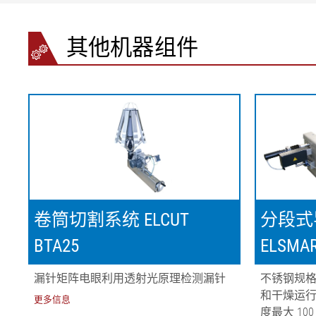
其他机器组件
卷筒切割系统 ELCUT
分段式
BTA25
ELSMAR
漏针矩阵电眼利用透射光原理检测漏针
不锈钢规
和干燥运
更多信息
度最大 10