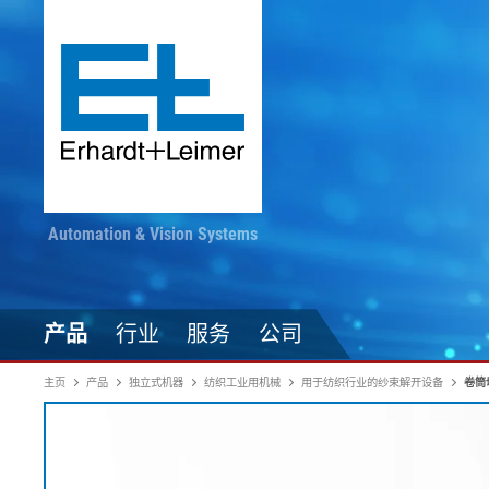
Automation & Vision Systems
产品
行业
服务
公司
主页
产品
独立式机器
纺织工业用机械
用于纺织行业的纱束解开设备
卷筒
驱动技术
纺织品、地毯、无纺布
随时掌握最新动态
印染加工
自动化技术