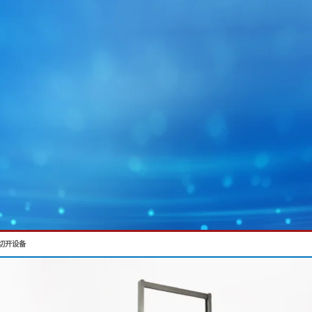
切开设备
MY E+L
企业集团
图片
幅面运行技术
蓄电池
幅面除尘技