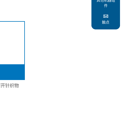
其他机器组
件

触点
解开针织物