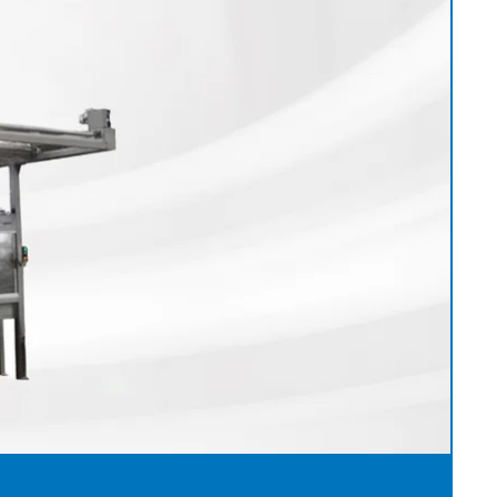
历程
接触式幅面清
婴儿纸尿裤机
用于瓦楞纸板行业的机器
机
女性卫生巾机
用于轮胎行业的机器
退货和维修
置
洁系统
成人纸尿裤机
纺织工业用机械
•
湿巾机
显示全部
•
纸巾加工机
显示全部
•
•
服务工具
显示全部
显示全部
E+L 亮点
其它行业
售后服务文件
割系统
标签机
•
管材生产设备
显示全部
•
显示全部
•
显示全部