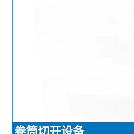
EL.MOTION - BLDC 驱动单
上浆机
展览会
滚动切割装
瓦楞纸板过
元
卷筒切开设备
News
涂层机
•
烧毛机
时事通讯
显示全部
丝光加工机
新闻套件
•
KKV 印染机
显示全部
•
显示全部
时事通讯
输送带运行技术
塑料
轮胎和橡胶
检测技术
订阅 Erhardt+Leimer 时事通讯
输送带导正系统
吹膜挤出机
纤维帘线压
壓力檢壓
并且定期获得有趣的更新，
纸张毛毡和网布运行
平模挤压挤出机
钢丝帘线压
ELSCAN 幅
具体涉及我们的产品、创新
纸张毛毡和网布张力
制袋机
纤维帘线切
金属探测系统 E
•
以及更多。
薄膜延展机
钢丝帘线切
轮胎表面检
显示全部
•
挤出生产线
ELSIS 表面
显示全部
张
在此注册
卷筒切开设备