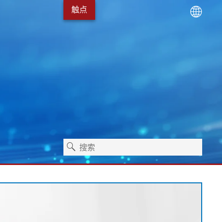
触点
术
服务包
Erhardt+Leimer 的发展
卫生保健
独立式机器