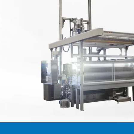
置
程自动化系统
订单
欧洲驻地和子公司
标签印刷机
幅面导正系统
涂层机
瓦楞纸板非
•
报价
美国驻地和子公司
复卷检查设备
轮胎幅面导正系统
压延机/压
洁系统
显示全部
•
立即注册
亚洲驻地和子公司
数字印刷机
瓦楞纸板幅面导正系统
滚动切割装
纺织幅面清
显示全部
•
•
卷筒纸胶印机
纺织品幅面导正系统
冲裁机
ELCLEAN
显示全部
显示全部
柔版印刷机 CI
轮胎幅面宽度调控系统
组装设备
•
•
显示全部
显示全部
MY E+L 常见问题解答
公司
公司理念
瓦楞纸板
测量技术
纸
切割技术
质量
延生产线
历史
瓦楞纸板生产线
织物密度量测控制装置
造纸机
纺织行业切
•
延生产线
面监控系统
社会责任
幅面张力测量和控制系统
纸巾机
显示全部
•
割机
LMETA
轮胎测量系统
涂层生产线
显示全部
割机
测
瓦楞纸板幅面张力控制系
纸浆干燥机
检测，薄膜/纸
统
•
ELTIM 在线单位面积重量
显示全部
•
和厚度测量系统
显示全部
•
显示全部