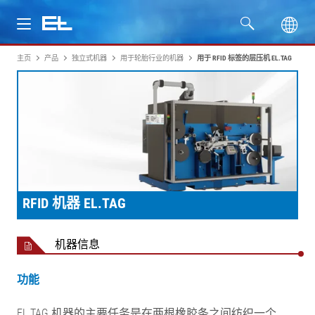
主页
产品
独立式机器
用于轮胎行业的机器
用于 RFID 标签的层压机 EL.TAG
产品
行业
服务
公司
RFID 机器 EL.TAG
机器信息
功能
EL.TAG 机器的主要任务是在两根橡胶条之间纺织一个