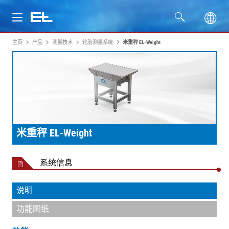
主页
产品
测量技术
轮胎测量系统
米重秤 EL-Weight
产品
行业
服务
公司
米重秤 EL-Weight
系统信息
说明
功能图纸