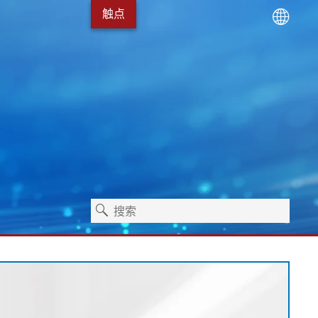
触点
术
服务包
Erhardt+Leimer 的发展
卫生保健
独立式机器