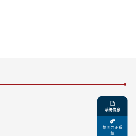

系统信息

幅面导正系
统