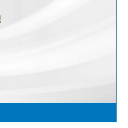
历程
接触式幅面清
婴儿纸尿裤机
用于瓦楞纸板行业的机器
机
女性卫生巾机
用于轮胎行业的机器
退货和维修
置
洁系统
成人纸尿裤机
纺织工业用机械
•
湿巾机
显示全部
•
纸巾加工机
显示全部
•
•
服务工具
显示全部
显示全部
E+L 亮点
其它行业
售后服务文件
割系统
标签机
•
管材生产设备
显示全部
•
显示全部
•
显示全部