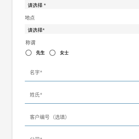
地点
称谓
先生
女士
名字
姓氏
客户编号（选填）