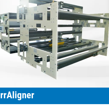
置
程自动化系统
订单
欧洲驻地和子公司
标签印刷机
幅面导正系统
涂层机
瓦楞纸板非
•
报价
美国驻地和子公司
复卷检查设备
轮胎幅面导正系统
压延机/压
洁系统
显示全部
•
立即注册
亚洲驻地和子公司
数字印刷机
瓦楞纸板幅面导正系统
滚动切割装
纺织幅面清
显示全部
•
•
卷筒纸胶印机
纺织品幅面导正系统
冲裁机
ELCLEAN
显示全部
显示全部
柔版印刷机 CI
轮胎幅面宽度调控系统
组装设备
•
•
显示全部
显示全部
MY E+L 常见问题解答
公司
公司理念
瓦楞纸板
测量技术
纸
切割技术
质量
延生产线
历史
瓦楞纸板生产线
织物密度量测控制装置
造纸机
纺织行业切
•
延生产线
面监控系统
社会责任
幅面张力测量和控制系统
纸巾机
显示全部
•
割机
LMETA
轮胎测量系统
涂层生产线
显示全部
割机
测
瓦楞纸板幅面张力控制系
纸浆干燥机
检测，薄膜/纸
统
•
ELTIM 在线单位面积重量
ligner
显示全部
•
和厚度测量系统
显示全部
•
显示全部