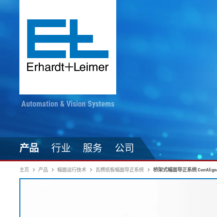
Automation & Vision Systems
产品
行业
服务
公司
主页
产品
幅面运行技术
瓦楞纸板幅面导正系统
桥架式幅面导正系统 CorrAlign
驱动技术
纺织品、地毯、无纺布
随时掌握最新动态
印染加工
自动化技术