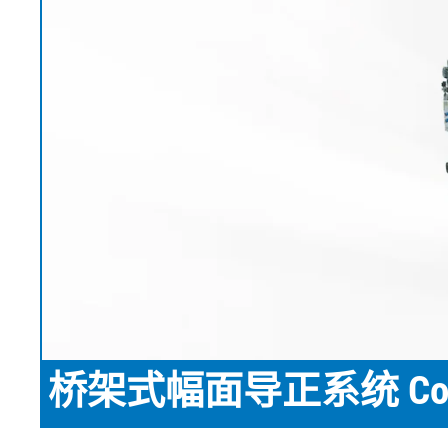
EL.MOTION - BLDC 驱动单
上浆机
展览会
滚动切割装
瓦楞纸板过
元
卷筒切开设备
News
涂层机
•
烧毛机
时事通讯
显示全部
丝光加工机
新闻套件
•
KKV 印染机
显示全部
•
显示全部
时事通讯
输送带运行技术
塑料
轮胎和橡胶
检测技术
订阅 Erhardt+Leimer 时事通讯
输送带导正系统
吹膜挤出机
纤维帘线压
壓力檢壓
并且定期获得有趣的更新，
纸张毛毡和网布运行
平模挤压挤出机
钢丝帘线压
ELSCAN 幅
具体涉及我们的产品、创新
纸张毛毡和网布张力
制袋机
纤维帘线切
金属探测系统 E
•
以及更多。
薄膜延展机
钢丝帘线切
轮胎表面检
显示全部
•
挤出生产线
ELSIS 表面
显示全部
张
桥架式幅面导正系统 CorrA
在此注册