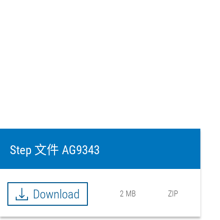
Step 文件 AG9343
Download
2 MB
ZIP