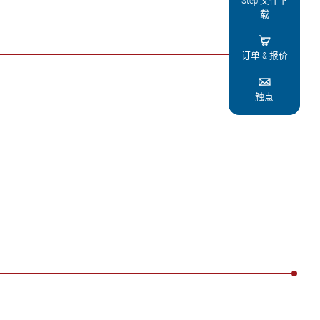
Step 文件下
载

订单 & 报价

触点