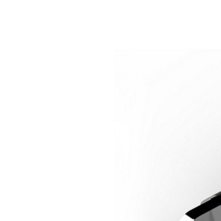
EL.MOTION - BLDC 驱动单
上浆机
展览会
滚动切割装
瓦楞纸板过
元
卷筒切开设备
News
涂层机
•
烧毛机
时事通讯
显示全部
丝光加工机
新闻套件
•
KKV 印染机
显示全部
•
显示全部
时事通讯
输送带运行技术
塑料
轮胎和橡胶
检测技术
订阅 Erhardt+Leimer 时事通讯
输送带导正系统
吹膜挤出机
纤维帘线压
壓力檢壓
并且定期获得有趣的更新，
纸张毛毡和网布运行
平模挤压挤出机
钢丝帘线压
ELSCAN 幅
具体涉及我们的产品、创新
纸张毛毡和网布张力
制袋机
纤维帘线切
金属探测系统 E
•
以及更多。
薄膜延展机
钢丝帘线切
轮胎表面检
显示全部
•
挤出生产线
ELSIS 表面
显示全部
张
在此注册