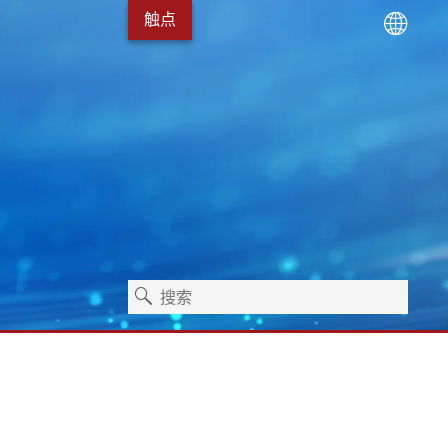
触点
术
服务包
Erhardt+Leimer 的发展
卫生保健
独立式机器