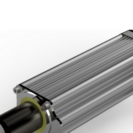
置
程自动化系统
订单
欧洲驻地和子公司
标签印刷机
幅面导正系统
涂层机
瓦楞纸板非
•
报价
美国驻地和子公司
复卷检查设备
轮胎幅面导正系统
压延机/压
洁系统
显示全部
•
立即注册
亚洲驻地和子公司
数字印刷机
瓦楞纸板幅面导正系统
滚动切割装
纺织幅面清
显示全部
•
•
卷筒纸胶印机
纺织品幅面导正系统
冲裁机
ELCLEAN
显示全部
显示全部
柔版印刷机 CI
轮胎幅面宽度调控系统
组装设备
•
•
显示全部
显示全部
MY E+L 常见问题解答
公司
公司理念
瓦楞纸板
测量技术
纸
切割技术
质量
延生产线
历史
瓦楞纸板生产线
织物密度量测控制装置
造纸机
纺织行业切
•
延生产线
面监控系统
社会责任
幅面张力测量和控制系统
纸巾机
显示全部
•
割机
LMETA
轮胎测量系统
涂层生产线
显示全部
割机
测
瓦楞纸板幅面张力控制系
纸浆干燥机
检测，薄膜/纸
统
•
ELTIM 在线单位面积重量
显示全部
•
和厚度测量系统
显示全部
•
显示全部