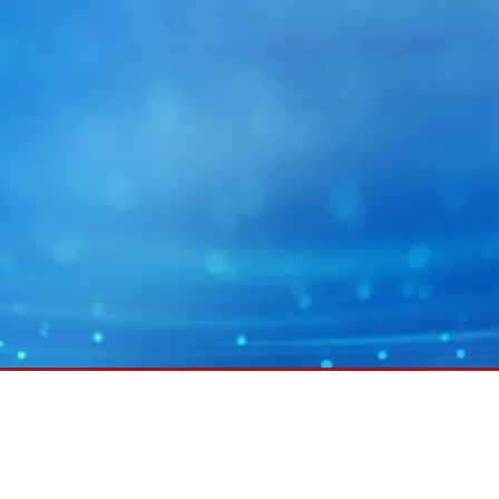
MY E+L
企业集团
图片
幅面运行技术
蓄电池
幅面除尘技