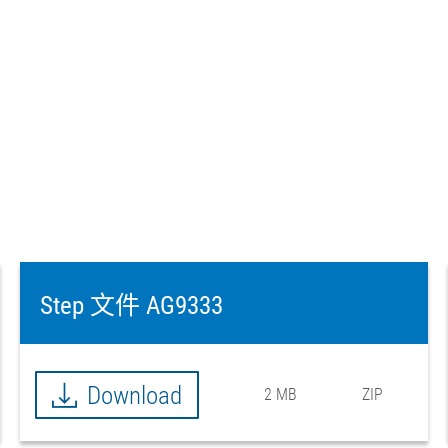
Step 文件 AG9333
Download
2 MB
ZIP