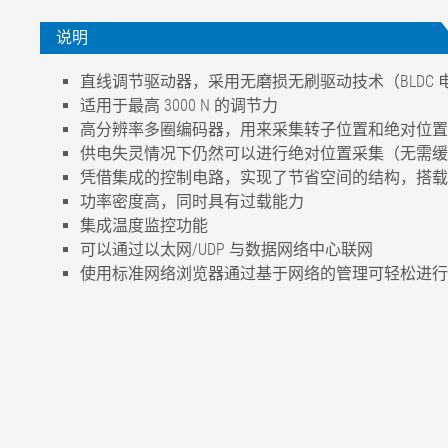
说明
直线调节驱动器，采用无磨损无刷驱动技术（BLDC
适用于最高 3000 N 的调节力
高分辨率多圈编码器，用来采集转子位置和绝对位置
供电失灵情况下仍然可以进行绝对位置采集（无需缓
凭借集成的控制电路，实现了节省空间的结构，搭载
功率密度高，同时具有过载能力
集成温度监控功能
可以通过以太网/UDP 与数据网络中心联网
使用标准网络浏览器通过基于网络的管理可轻松进行
工作电压额定值
24 V DC
工作电压额定范围（波动包括在内）
20 V DC 至 3
额定电流
约 7.7 A
额定调节行程
± 50 mm / ±
额定调节速度
30 mm/s
额定调节力
最高 3000 N