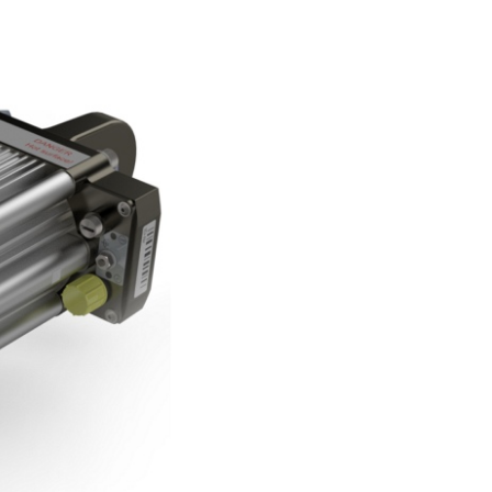
历程
接触式幅面清
婴儿纸尿裤机
用于瓦楞纸板行业的机器
机
女性卫生巾机
用于轮胎行业的机器
退货和维修
置
洁系统
成人纸尿裤机
纺织工业用机械
•
湿巾机
显示全部
•
纸巾加工机
显示全部
•
•
服务工具
显示全部
显示全部
E+L 亮点
其它行业
售后服务文件
割系统
标签机
•
管材生产设备
显示全部
•
显示全部
•
显示全部