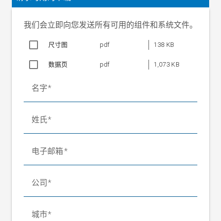
电流
200 mA DC
消耗
我们会立即向您发送所有可用的组件和系统文件。
正面
面板
尺寸图
pdf
138 KB
100 x 100 x 34 mm
安装
数据页
pdf
1,073 KB
尺寸
用于
名字
正面
面板
安装
92 x 92 mm
姓氏
的安
装开
口
电子邮箱
接口
以太网 EL.NET 协议
显示
1/4 VGA（320 x 240 像素），16 色，LED
公司
器
背光照明
操作
带按钮的触摸屏
装置
城市