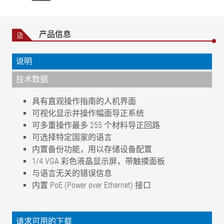
产品信息
说明
技术数据
具有直观操作指南的人机界面
可视化显示并操作幅面导正系统
可多重操作最多 255 个材料导正回路
可选择特定国家的语言
内置备份功能，用以存储设备配置
1/4 VGA 彩色液晶显示屏，带触摸面板
与语言无关的错误信息
内置 PoE (Power over Ethernet) 接口
工作
以太网供电，48 V DC
电压
请求可用的下载