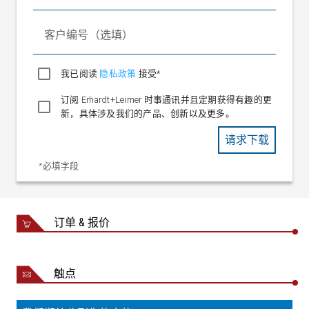
环境
+10 至 +50 °C
温度
客户编号（选填）
相对
空气
15 至 95 %（不冷凝）
湿度
我已阅读
隐私政策
接受*
防护
订阅 Erhardt+Leimer 时事通讯并且定期获得有趣的更
IP 54
等级
新，具体涉及我们的产品、创新以及更多。
重量
0.84 kg
请求下载
德语、英语、法语、意大利语、印地语、
繁体中文、日语、简体中文、罗马尼亚
*必填字段
语、俄语、波兰语、葡萄牙语、西班牙
操作
语、韩语、丹麦语、爱沙尼亚语、芬兰
语言
语、希腊语、拉脱维亚语、立陶宛语、荷
订单 & 报价
兰语、瑞典语、斯洛伐克语、斯洛文尼亚
语、捷克语、匈牙利语、保加利亚语
认证
CE 一致性
触点
选择
表