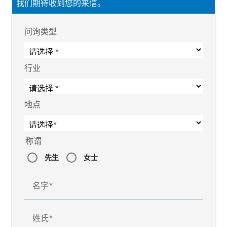
我们期待收到您的来信。
类型
DO
用于现场安装的外壳
4221
问询类型
DO
正面面板安装
4222
行业
地点
称谓
先生
女士
名字
姓氏