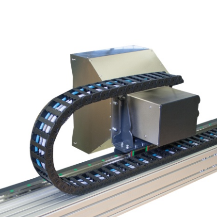
置
程自动化系统
订单
欧洲驻地和子公司
标签印刷机
幅面导正系统
涂层机
瓦楞纸板非
•
报价
美国驻地和子公司
复卷检查设备
轮胎幅面导正系统
压延机/压
洁系统
显示全部
•
立即注册
亚洲驻地和子公司
数字印刷机
瓦楞纸板幅面导正系统
滚动切割装
纺织幅面清
显示全部
•
•
卷筒纸胶印机
纺织品幅面导正系统
冲裁机
ELCLEAN
显示全部
显示全部
柔版印刷机 CI
轮胎幅面宽度调控系统
组装设备
•
•
显示全部
显示全部
MY E+L 常见问题解答
公司
公司理念
瓦楞纸板
测量技术
纸
切割技术
质量
延生产线
历史
瓦楞纸板生产线
织物密度量测控制装置
造纸机
纺织行业切
•
延生产线
面监控系统
社会责任
幅面张力测量和控制系统
纸巾机
显示全部
•
割机
LMETA
轮胎测量系统
涂层生产线
显示全部
割机
测
瓦楞纸板幅面张力控制系
纸浆干燥机
检测，薄膜/纸
统
•
ELTIM 在线单位面积重量
显示全部
•
和厚度测量系统
显示全部
•
显示全部