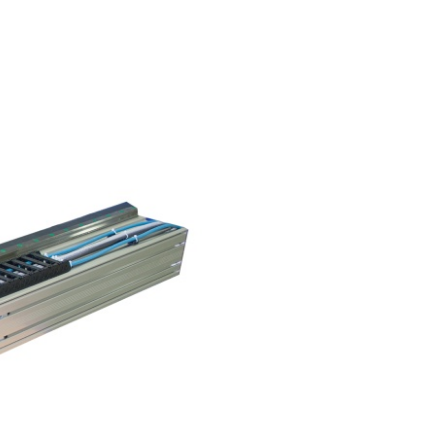
历程
接触式幅面清
婴儿纸尿裤机
用于瓦楞纸板行业的机器
机
女性卫生巾机
用于轮胎行业的机器
退货和维修
置
洁系统
成人纸尿裤机
纺织工业用机械
•
湿巾机
显示全部
•
纸巾加工机
显示全部
•
•
服务工具
显示全部
显示全部
E+L 亮点
其它行业
售后服务文件
割系统
标签机
•
管材生产设备
显示全部
•
显示全部
•
显示全部