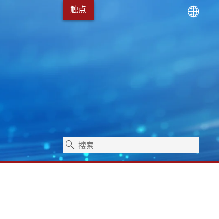
触点
术
服务包
Erhardt+Leimer 的发展
卫生保健
独立式机器