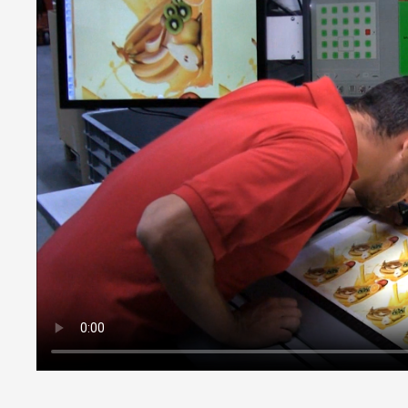
12 μm/ 2,080 dpi // 18 µm/ 1,422 dpi
闪光灯
暗场（用于印刷监控）
明场（用于漆面监控）
紫外线（用于荧光色）
防护等级
IP 40
用于幅面表面
纸张、铝、薄膜（不透明、透明、
工业计算机
工作电压
90 - 240 V AC / 400 W (±10%)
额定频率
50 - 60 Hz
防护等级
IP 30
接口
DisplayPort / DVI / USB
显示器
工作电压
90 - 240 V AC / 120 W (±10%)
接口
DVI / DisplayPort
分辨率
1920 x 1080 (Full HD)
显示器类型
多点触控
横梁