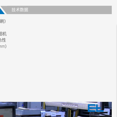
技术数据
刷）
的相机
色性
mm）
0 像素