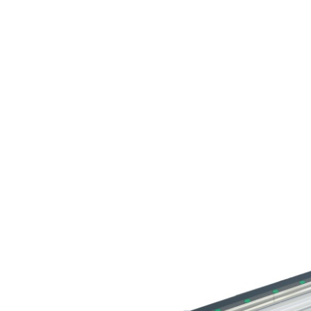
EL.MOTION - BLDC 驱动单
上浆机
展览会
滚动切割装
瓦楞纸板过
元
卷筒切开设备
News
涂层机
•
烧毛机
时事通讯
显示全部
丝光加工机
新闻套件
•
KKV 印染机
显示全部
•
显示全部
时事通讯
输送带运行技术
塑料
轮胎和橡胶
检测技术
订阅 Erhardt+Leimer 时事通讯
输送带导正系统
吹膜挤出机
纤维帘线压
壓力檢壓
并且定期获得有趣的更新，
纸张毛毡和网布运行
平模挤压挤出机
钢丝帘线压
ELSCAN 幅
具体涉及我们的产品、创新
纸张毛毡和网布张力
制袋机
纤维帘线切
金属探测系统 E
•
以及更多。
薄膜延展机
钢丝帘线切
轮胎表面检
显示全部
•
挤出生产线
ELSIS 表面
显示全部
张
在此注册