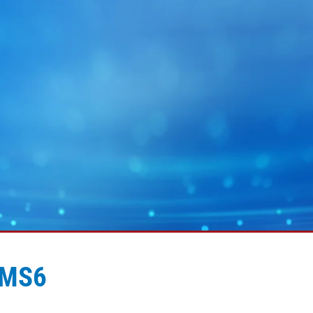
MS6
MY E+L
企业集团
图片
幅面运行技术
蓄电池
幅面除尘技