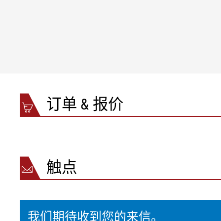
最大长度
3,600 mm（机架内尺寸）
最大工作宽度
3,250 mm
调节速度
1,000 mm/s
加速度
2 m/s²（最大 10 m/s²）
系统数据
幅面速度
最大 1,300 m/min
数据接口
以太网
环境温度
+5 °C 至 +55 °C
订单 & 报价
相对空气湿度
5 % 至 95 % （不冷凝）
触点
我们期待收到您的来信。