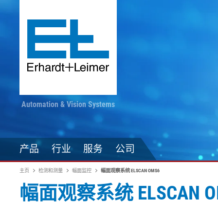
Automation & Vision Systems
产品
行业
服务
公司
主页
检测和测量
幅面监控
幅面观察系统 ELSCAN OMS6
幅面观察系统 ELSCAN O
驱动技术
纺织品、地毯、无纺布
随时掌握最新动态
印染加工
自动化技术