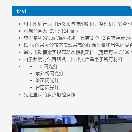
说明
用于印刷行业（标签和包装印刷机、整理机、安全印
可视范围大 (234 x 124 mm)
获得专利的“dualView”技术，具有 2 个 12 百万像素
以 4k 的最大分辨率实现最高的图像质量和出色的显
通过电动横梁实现高动态相机定位（宽度可达 3,600 
由于照明方法可切换，因此灵活适用于所有材料
LED 闪光灯
紫外线闪光灯
漆面闪光灯
背面闪光灯
先进直观的多点触控操作
相机
2 x 12 百万像素，彩色 4096 x 216
可视范围
W 234 x 124 mm
T 51 x 27 mm // T 74 x 39 mm
分辨率
56 μm/ 450 dpi