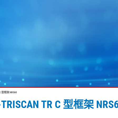
 型框架 NRS60
SCAN TR C 型框架 NRS6
MY E+L
企业集团
图片
幅面运行技术
蓄电池
幅面除尘技