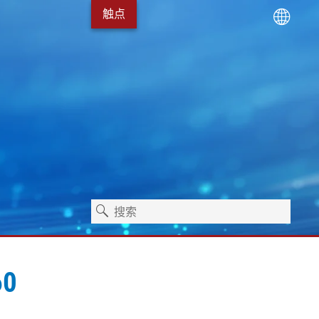
触点
0
术
服务包
Erhardt+Leimer 的发展
卫生保健
独立式机器