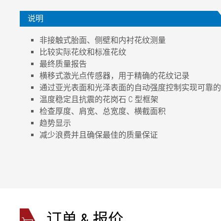
说明
非接触式胎面、侧壁和内衬花纹测量
比较实际花纹和标准花纹
最终质量报告
横移式激光点传感器，用于精确的花纹记录
通过亚光表面和光泽表面的自动强度控制实现可靠的
温度稳定且抗震的花岗石 C 型框架
检查厚度、肩宽、总宽度、横截面积
趋势显示
减少浪费并且确保最佳的质量保证
胎纹宽度
最大 1400
激光三角测量传感器测量范围
最大 78 
精确度
最大 ±3 μ
光谱共焦传感器测量范围
最大 4
精确度
最大 ±0,5
订单 & 报价
干涉测量传感器测量范围
最大 8