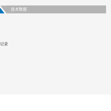
技术数据
记录
 mm
mm
m
 mm（可以任意缩放，用于传感器的垂直再定位）
 μm
 mm（可以任意缩放，用于传感器的垂直再定位）