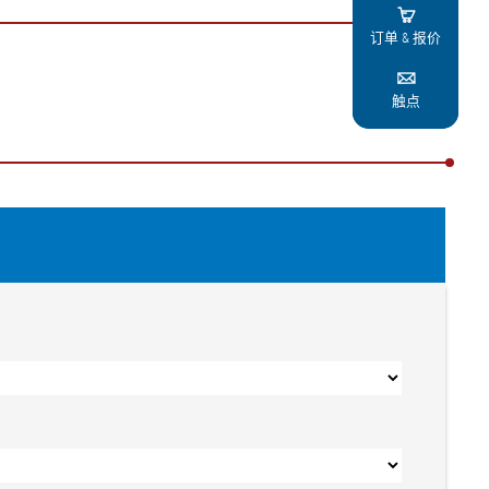

订单 & 报价

触点