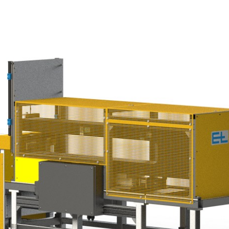
置
程自动化系统
订单
欧洲驻地和子公司
标签印刷机
幅面导正系统
涂层机
瓦楞纸板非
•
报价
美国驻地和子公司
复卷检查设备
轮胎幅面导正系统
压延机/压
洁系统
显示全部
•
立即注册
亚洲驻地和子公司
数字印刷机
瓦楞纸板幅面导正系统
滚动切割装
纺织幅面清
显示全部
•
•
卷筒纸胶印机
纺织品幅面导正系统
冲裁机
ELCLEAN
显示全部
显示全部
柔版印刷机 CI
轮胎幅面宽度调控系统
组装设备
•
•
显示全部
显示全部
MY E+L 常见问题解答
公司
公司理念
瓦楞纸板
测量技术
纸
切割技术
质量
延生产线
历史
瓦楞纸板生产线
织物密度量测控制装置
造纸机
纺织行业切
•
延生产线
面监控系统
社会责任
幅面张力测量和控制系统
纸巾机
显示全部
•
割机
LMETA
轮胎测量系统
涂层生产线
显示全部
割机
测
瓦楞纸板幅面张力控制系
纸浆干燥机
检测，薄膜/纸
统
•
ELTIM 在线单位面积重量
显示全部
•
和厚度测量系统
显示全部
•
显示全部