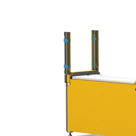
EL.MOTION - BLDC 驱动单
上浆机
展览会
滚动切割装
瓦楞纸板过
元
卷筒切开设备
News
涂层机
•
烧毛机
时事通讯
显示全部
丝光加工机
新闻套件
•
KKV 印染机
显示全部
•
显示全部
时事通讯
输送带运行技术
塑料
轮胎和橡胶
检测技术
订阅 Erhardt+Leimer 时事通讯
输送带导正系统
吹膜挤出机
纤维帘线压
壓力檢壓
并且定期获得有趣的更新，
纸张毛毡和网布运行
平模挤压挤出机
钢丝帘线压
ELSCAN 幅
具体涉及我们的产品、创新
纸张毛毡和网布张力
制袋机
纤维帘线切
金属探测系统 E
•
以及更多。
薄膜延展机
钢丝帘线切
轮胎表面检
显示全部
•
挤出生产线
ELSIS 表面
显示全部
张
在此注册