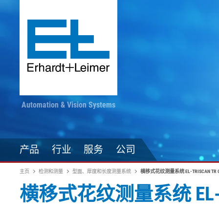
Automation & Vision Systems
产品
行业
服务
公司
主页
检测和测量
型面、厚度和长度测量系统
横移式花纹测量系统 EL-TRISCAN TR C
横移式花纹测量系统 EL-TRI
驱动技术
纺织品、地毯、无纺布
随时掌握最新动态
印染加工
自动化技术