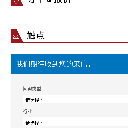
精确度
最高 ±0,
量具能力 (Cg&Cgk)：[TW* = 10 x 精度]
≥1,67
传感器
激光三角
测量点
3 以下
触点
扫描频率
取决于传
激光等级（仅限激光三角测量传感器）
2（无需
型材厚度的分辨率
0,01 μm
型面宽度的分辨率
0,001 μm
我们期待收到您的来信。
传感器横移速度
150 mm
相对空气湿度
15 至 9
环境温度
+10 °C 至 
工作电压
120 至 23
问询类型
防护等级
IP 54
行业