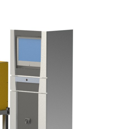
历程
接触式幅面清
婴儿纸尿裤机
用于瓦楞纸板行业的机器
机
女性卫生巾机
用于轮胎行业的机器
退货和维修
置
洁系统
成人纸尿裤机
纺织工业用机械
•
湿巾机
显示全部
•
纸巾加工机
显示全部
•
•
服务工具
显示全部
显示全部
E+L 亮点
其它行业
售后服务文件
割系统
标签机
•
管材生产设备
显示全部
•
显示全部
•
显示全部