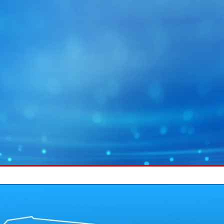
MY E+L
企业集团
图片
幅面运行技术
蓄电池
幅面除尘技