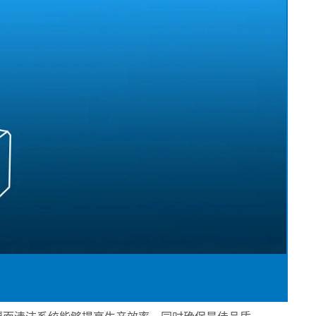
历程
接触式幅面清
婴儿纸尿裤机
用于瓦楞纸板行业的机器
机
女性卫生巾机
用于轮胎行业的机器
退货和维修
置
洁系统
成人纸尿裤机
纺织工业用机械
•
湿巾机
显示全部
•
纸巾加工机
显示全部
•
•
服务工具
显示全部
显示全部
E+L 亮点
其它行业
售后服务文件
割系统
标签机
•
管材生产设备
显示全部
•
显示全部
•
显示全部