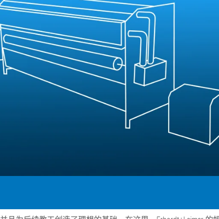
置
程自动化系统
订单
欧洲驻地和子公司
标签印刷机
幅面导正系统
涂层机
瓦楞纸板非
•
报价
美国驻地和子公司
复卷检查设备
轮胎幅面导正系统
压延机/压
洁系统
显示全部
•
立即注册
亚洲驻地和子公司
数字印刷机
瓦楞纸板幅面导正系统
滚动切割装
纺织幅面清
显示全部
•
•
卷筒纸胶印机
纺织品幅面导正系统
冲裁机
ELCLEAN
显示全部
显示全部
柔版印刷机 CI
轮胎幅面宽度调控系统
组装设备
•
•
显示全部
显示全部
MY E+L 常见问题解答
公司
公司理念
瓦楞纸板
测量技术
纸
切割技术
质量
延生产线
历史
瓦楞纸板生产线
织物密度量测控制装置
造纸机
纺织行业切
•
延生产线
面监控系统
社会责任
幅面张力测量和控制系统
纸巾机
显示全部
•
割机
LMETA
轮胎测量系统
涂层生产线
显示全部
割机
测
瓦楞纸板幅面张力控制系
纸浆干燥机
检测，薄膜/纸
统
•
ELTIM 在线单位面积重量
显示全部
•
和厚度测量系统
显示全部
•
显示全部