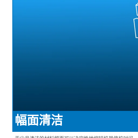
EL.MOTION - BLDC 驱动单
上浆机
展览会
滚动切割装
瓦楞纸板过
元
卷筒切开设备
News
涂层机
•
烧毛机
时事通讯
显示全部
丝光加工机
新闻套件
•
KKV 印染机
显示全部
•
显示全部
时事通讯
输送带运行技术
塑料
轮胎和橡胶
检测技术
订阅 Erhardt+Leimer 时事通讯
输送带导正系统
吹膜挤出机
纤维帘线压
壓力檢壓
并且定期获得有趣的更新，
纸张毛毡和网布运行
平模挤压挤出机
钢丝帘线压
ELSCAN 幅
具体涉及我们的产品、创新
纸张毛毡和网布张力
制袋机
纤维帘线切
金属探测系统 E
•
以及更多。
薄膜延展机
钢丝帘线切
轮胎表面检
显示全部
•
挤出生产线
ELSIS 表面
显示全部
张
幅面清洁
在此注册