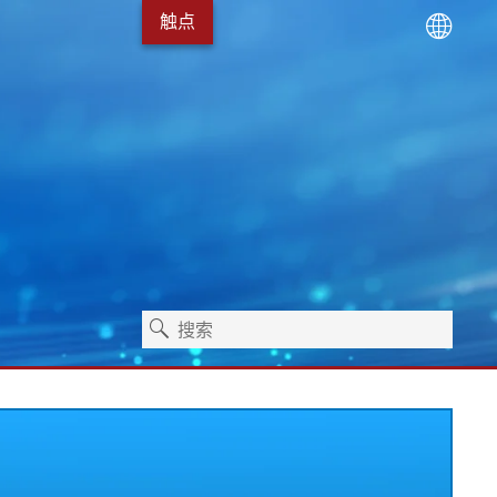
触点
术
服务包
Erhardt+Leimer 的发展
卫生保健
独立式机器