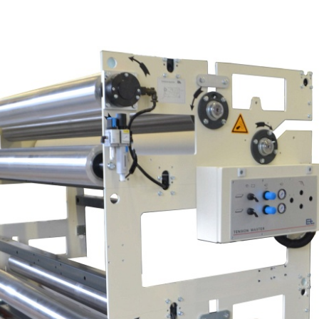
置
程自动化系统
订单
欧洲驻地和子公司
标签印刷机
幅面导正系统
涂层机
瓦楞纸板非
•
报价
美国驻地和子公司
复卷检查设备
轮胎幅面导正系统
压延机/压
洁系统
显示全部
•
立即注册
亚洲驻地和子公司
数字印刷机
瓦楞纸板幅面导正系统
滚动切割装
纺织幅面清
显示全部
•
•
卷筒纸胶印机
纺织品幅面导正系统
冲裁机
ELCLEAN
显示全部
显示全部
柔版印刷机 CI
轮胎幅面宽度调控系统
组装设备
•
•
显示全部
显示全部
MY E+L 常见问题解答
公司
公司理念
瓦楞纸板
测量技术
纸
切割技术
质量
延生产线
历史
瓦楞纸板生产线
织物密度量测控制装置
造纸机
纺织行业切
•
延生产线
面监控系统
社会责任
幅面张力测量和控制系统
纸巾机
显示全部
•
割机
LMETA
轮胎测量系统
涂层生产线
显示全部
割机
测
瓦楞纸板幅面张力控制系
纸浆干燥机
检测，薄膜/纸
统
•
ELTIM 在线单位面积重量
显示全部
•
和厚度测量系统
显示全部
•
显示全部