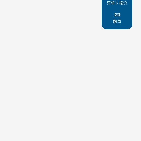
订单 & 报价

触点