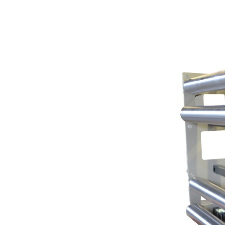
EL.MOTION - BLDC 驱动单
上浆机
展览会
滚动切割装
瓦楞纸板过
元
卷筒切开设备
News
涂层机
•
烧毛机
时事通讯
显示全部
丝光加工机
新闻套件
•
KKV 印染机
显示全部
•
显示全部
时事通讯
输送带运行技术
塑料
轮胎和橡胶
检测技术
订阅 Erhardt+Leimer 时事通讯
输送带导正系统
吹膜挤出机
纤维帘线压
壓力檢壓
并且定期获得有趣的更新，
纸张毛毡和网布运行
平模挤压挤出机
钢丝帘线压
ELSCAN 幅
具体涉及我们的产品、创新
纸张毛毡和网布张力
制袋机
纤维帘线切
金属探测系统 E
•
以及更多。
薄膜延展机
钢丝帘线切
轮胎表面检
显示全部
•
挤出生产线
ELSIS 表面
显示全部
张
在此注册