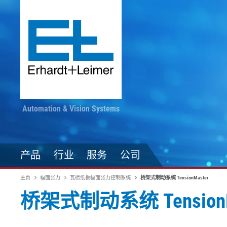
Automation & Vision Systems
产品
行业
服务
公司
主页
幅面张力
瓦楞纸板幅面张力控制系统
桥架式制动系统 TensionMaster
桥架式制动系统 TensionM
驱动技术
纺织品、地毯、无纺布
随时掌握最新动态
印染加工
自动化技术