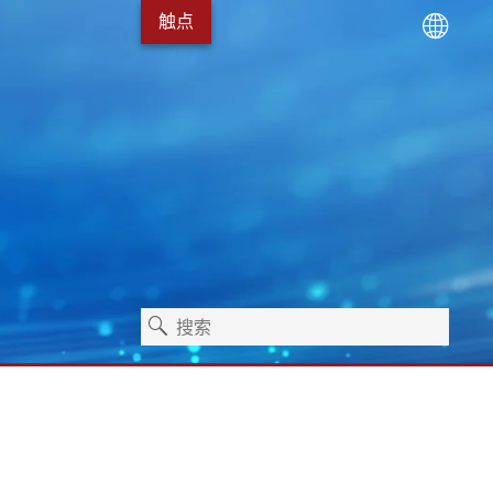
触点
术
服务包
Erhardt+Leimer 的发展
卫生保健
独立式机器