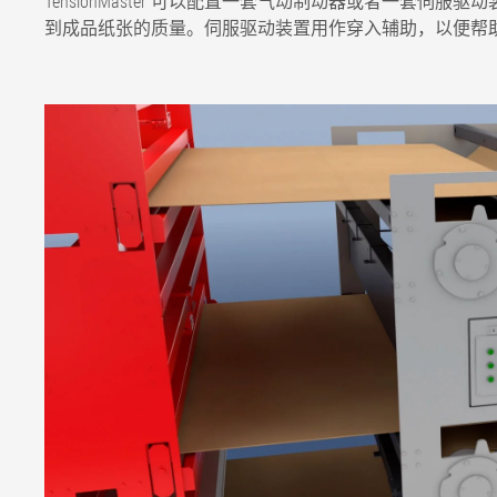
TensionMaster 可以配置一套气动制动器或者一套
到成品纸张的质量。伺服驱动装置用作穿入辅助，以便帮
最高幅面速度
500 m/min
最大工作宽度
3,300
TensionMaster 选项
气动制动器
100 daN 制动力
气动制动器 +
150 daN 制动力
伺服驱动装置
150 daN 制动力
伺服驱动装置 +
200 daN 制动力