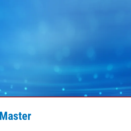
aster
MY E+L
企业集团
图片
幅面运行技术
蓄电池
幅面除尘技