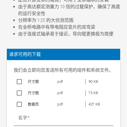
由于高达额定测量力 10 倍的过载保护，确保了高度
的运行安全性
分辨率为 1:25 的大侦测范围
在全桥电路中有带电阻应变片的双弯梁
由于连座式轴承易于接近，导向辊更换极为简便
精度等级
.5
额定特性值（灵敏度）
2mV/V
请求可用的下载
结合误差
±.5%
特性值公差
< ±.2%
我们会立即向您发送所有可用的组件和系统文件。
测量原理
应变片全桥
尺寸图
pdf
90 KB
应变片桥的标称电阻
700 Ohm
电桥电源电压，额定值
10 V
尺寸图
pdf
75 KB
电桥电源电压，最大允许
14 V
值
数据页
pdf
427 KB
机械止挡
1.2xFN
名字
工作负荷
1.2xFN
极限负荷
10xFN