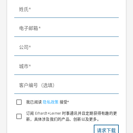
0.2 至 0.3 mm 视类型而
姓氏
目标测量行程
定
额定温度范围
-10 °C 至 +60 °C
电子邮箱
工作温度范围
-10 °C 至 +90 °C
温度系数
±0.3% / 10 K（特性值）
±0.3% / 10 K（零信号）
公司
防护等级
IP 54
最大允许轴向剪力
1xFN
城市
重量
1.5 kg
客户编号（选填）
我已阅读
隐私政策
接受*
订阅 Erhardt+Leimer 时事通讯并且定期获得有趣的更
新，具体涉及我们的产品、创新以及更多。
请求下载