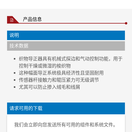
产品信息
说明
技术数据
织物导正器具有机械式探边和气动控制功能，用于
控制干燥或微湿的梭织物
这种幅面导正系统极具经济性且坚固耐用
传感器杆接触力和辊压紧力可无级调节
尤其可以防止掺入绒毛和线屑
纠偏精度
±1 mm
幅面类型
梭织物
请求可用的下载
织物状态
干燥、微湿、潮湿
幅面宽度
我们会立即向您发送所有可用的组件和系统文件。
辊子长度 280mm
650 至 3500mm