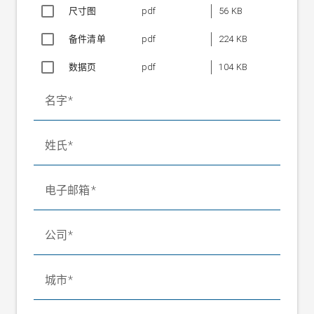
尺寸图
pdf
56 KB
辊子长度 400mm
900 至 4500mm
幅面速度
最大约 200 m/min
备件清单
pdf
224 KB
幅面重量
最大约 500 g/m²
环境温度
数据页
+0 °C 至 +80 °C
pdf
104 KB
气压
0.5 至最大 2 bar/ 1 bar
名字
耗气量
每对约 0.6 m³/h
尺寸（宽x高x深）
467x236x245
重量
约 22 kg/对
姓氏
电子邮箱
公司
城市