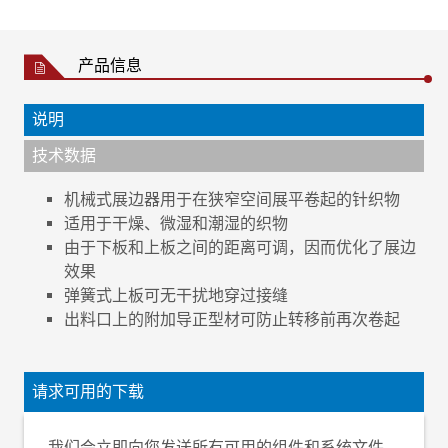
产品信息
说明
技术数据
机械式展边器用于在狭窄空间展平卷起的针织物
适用于干燥、微湿和潮湿的织物
由于下板和上板之间的距离可调，因而优化了展边
效果
弹簧式上板可无干扰地穿过接缝
出料口上的附加导正型材可防止转移前再次卷起
织物类别
梭织物和针织物
织物状态
干燥、微湿或潮湿
请求可用的下载
织物速度
最高 150 m/min
织物重量
最大 300 g/m²
我们会立即向您发送所有可用的组件和系统文件。