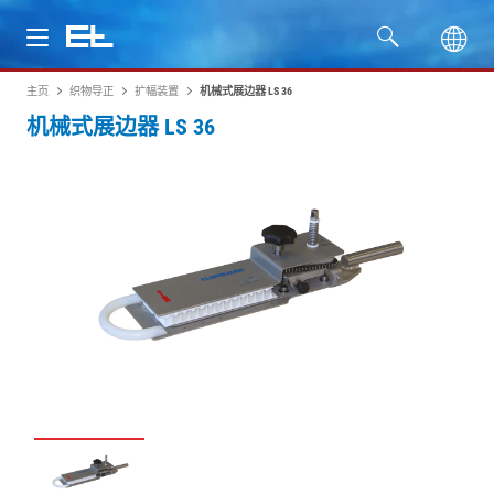
主页
织物导正
扩幅装置
机械式展边器 LS 36
产品
机械式展边器 LS 36
行业
服务
公司