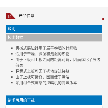
产品信息
说明
技术数据
机械式展边器用于展平卷起的针织物
适用于干燥、微湿和潮湿的织物
由于下板和上板之间的距离可调，因而优化了展边
效果
弹簧式上板可无干扰地穿过接缝
由于上板可折叠，因而便于清洁
采用组合式链条的拉幅机的高置版本
织物类别
梭织物和针织物
织物状态
干燥或微湿
请求可用的下载
织物速度
最高 150 m/min