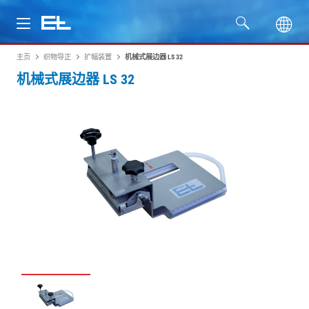
主页
织物导正
扩幅装置
机械式展边器 LS 32
产品
机械式展边器 LS 32
行业
服务
公司