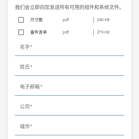
织物重量
最大 300 g/m²
我们会立即向您发送所有可用的组件和系统文件。
环境温度
最高 60 °C
尺寸图
pdf
240 KB
重量
约 17 kg/对
约 20 kg/对，带有电眼 FR 55
备件清单
pdf
279 KB
名字
姓氏
电子邮箱
公司
城市