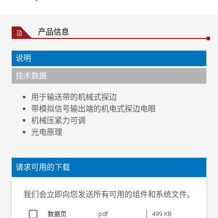
产品信息
说明
技术数据
用于输送带的机械式探边
带模拟信号输出端的机电式探边电眼
机械压紧力可调
光电原理
工作电压
±12 V DC
电流消耗
30 mA
请求可用的下载
环境温度
+10 °C 至 +50 °C
侦测范围
±10 mm
我们会立即向您发送所有可用的组件和系统文件。
防护等级
IP 65
数据页
pdf
499 KB
重量
1.5 kg