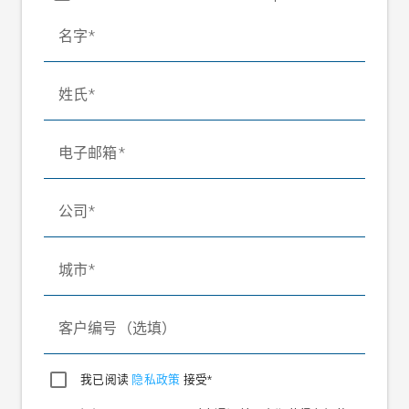
压紧力
0.01-3 N
名字
信号输出端
±8 V DC
电缆长度
4 m
姓氏
电子邮箱
公司
城市
客户编号（选填）
我已阅读
隐私政策
接受*