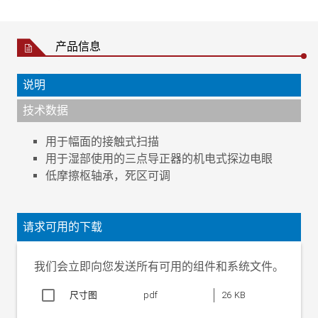
产品信息
说明
技术数据
用于幅面的接触式扫描
用于湿部使用的三点导正器的机电式探边电眼
低摩擦枢轴承，死区可调
工作电压
5 至 25 V DC
环境温度
-25 °C 至 +100 °C
请求可用的下载
侦测范围
±15 mm
防护等级
IP 67
我们会立即向您发送所有可用的组件和系统文件。
重量
1 kg
尺寸图
pdf
26 KB
NAMUR 常闭信号输出端
> 3 mA（未检测测量板）
< 1 mA（检测测量板）